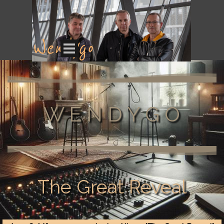
Direkt zum Seiteninhalt
Wendygo
Menü überspringen
W E N D Y G O
The Great Reveal