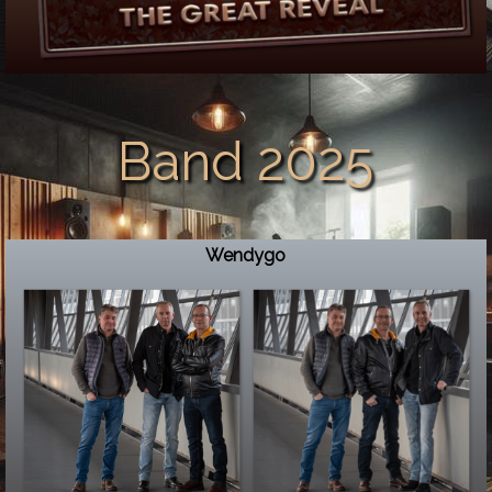
Wendygo
manifest.json
browserconfig.xml
Band 2025
Wendygo